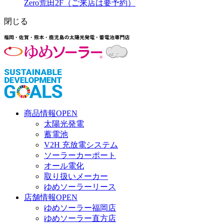
Zero荒田2F（ご来店は要予約）
閉じる
商品情報
OPEN
太陽光発電
蓄電池
V2H 充放電システム
ソーラーカーポート
オール電化
取り扱いメーカー
ゆめソーラーリース
店舗情報
OPEN
ゆめソーラー福岡店
ゆめソーラー直方店