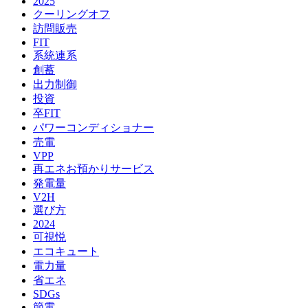
2025
クーリングオフ
訪問販売
FIT
系統連系
創蓄
出力制御
投資
卒FIT
パワーコンディショナー
売電
VPP
再エネお預かりサービス
発電量
V2H
選び方
2024
可視悦
エコキュート
電力量
省エネ
SDGs
節電