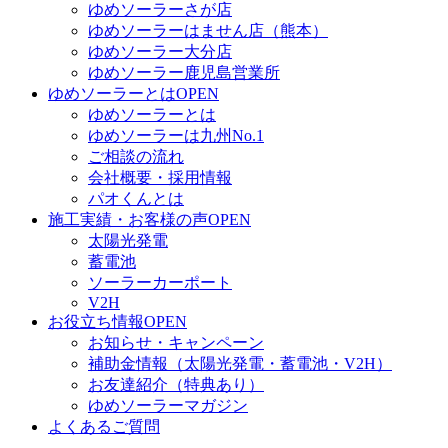
ゆめソーラーさが店
ゆめソーラーはません店（熊本）
ゆめソーラー大分店
ゆめソーラー鹿児島営業所
ゆめソーラーとは
OPEN
ゆめソーラーとは
ゆめソーラーは九州No.1
ご相談の流れ
会社概要・採用情報
パオくんとは
施工実績・お客様の声
OPEN
太陽光発電
蓄電池
ソーラーカーポート
V2H
お役立ち情報
OPEN
お知らせ・キャンペーン
補助金情報（太陽光発電・蓄電池・V2H）
お友達紹介（特典あり）
ゆめソーラーマガジン
よくあるご質問