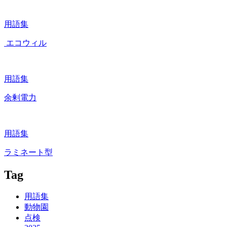
用語集
エコウィル
用語集
余剰電力
用語集
ラミネート型
Tag
用語集
動物園
点検