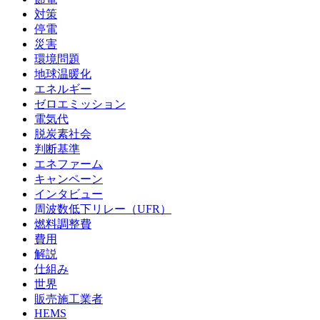
対策
停電
災害
環境問題
地球温暖化
エネルギー
ゼロエミッション
電気代
脱炭素社会
判断基準
エネファーム
キャンペーン
インタビュー
周波数低下リレー（UFR）
燃料調整費
費用
解説
仕組み
世界
販売施工業者
HEMS