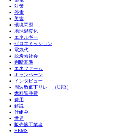
対策
停電
災害
環境問題
地球温暖化
エネルギー
ゼロエミッション
電気代
脱炭素社会
判断基準
エネファーム
キャンペーン
インタビュー
周波数低下リレー（UFR）
燃料調整費
費用
解説
仕組み
世界
販売施工業者
HEMS