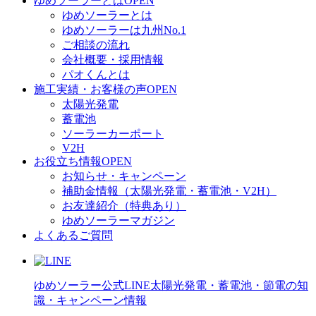
ゆめソーラーとは
OPEN
ゆめソーラーとは
ゆめソーラーは九州No.1
ご相談の流れ
会社概要・採用情報
パオくんとは
施工実績・お客様の声
OPEN
太陽光発電
蓄電池
ソーラーカーポート
V2H
お役立ち情報
OPEN
お知らせ・キャンペーン
補助金情報（太陽光発電・蓄電池・V2H）
お友達紹介（特典あり）
ゆめソーラーマガジン
よくあるご質問
ゆめソーラー公式LINE
太陽光発電・蓄電池・節電の知
識・キャンペーン情報