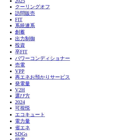
2025
クーリングオフ
訪問販売
FIT
系統連系
創蓄
出力制御
投資
卒FIT
パワーコンディショナー
売電
VPP
再エネお預かりサービス
発電量
V2H
選び方
2024
可視悦
エコキュート
電力量
省エネ
SDGs
節電