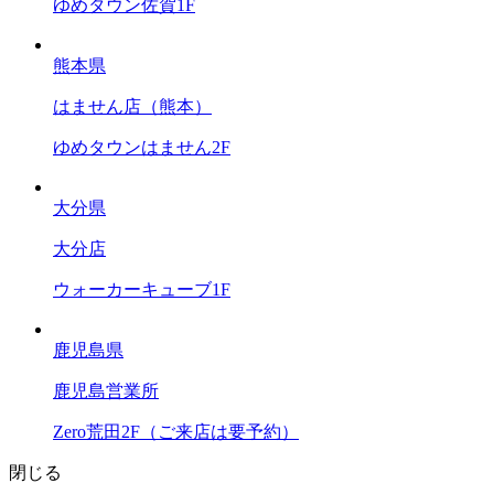
ゆめタウン佐賀1F
熊本県
はません店（熊本）
ゆめタウンはません2F
大分県
大分店
ウォーカーキューブ1F
鹿児島県
鹿児島営業所
Zero荒田2F（ご来店は要予約）
閉じる