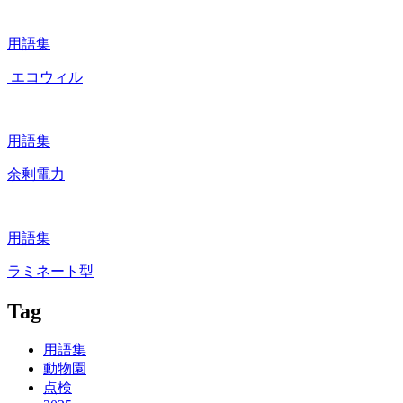
用語集
エコウィル
用語集
余剰電力
用語集
ラミネート型
Tag
用語集
動物園
点検