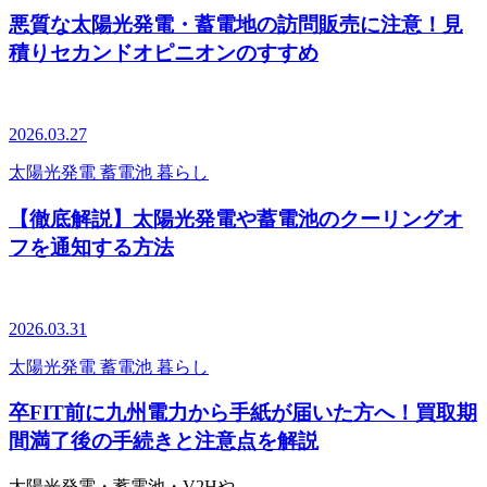
悪質な太陽光発電・蓄電地の訪問販売に注意！見
積りセカンドオピニオンのすすめ
2026.03.27
太陽光発電
蓄電池
暮らし
【徹底解説】太陽光発電や蓄電池のクーリングオ
フを通知する方法
2026.03.31
太陽光発電
蓄電池
暮らし
卒FIT前に九州電力から手紙が届いた方へ！買取期
間満了後の手続きと注意点を解説
太陽光発電・蓄電池・V2Hや