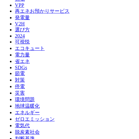
VPP
再エネお預かりサービス
発電量
V2H
選び方
2024
可視悦
エコキュート
電力量
省エネ
SDGs
節電
対策
停電
災害
環境問題
地球温暖化
エネルギー
ゼロエミッション
電気代
脱炭素社会
判断基準