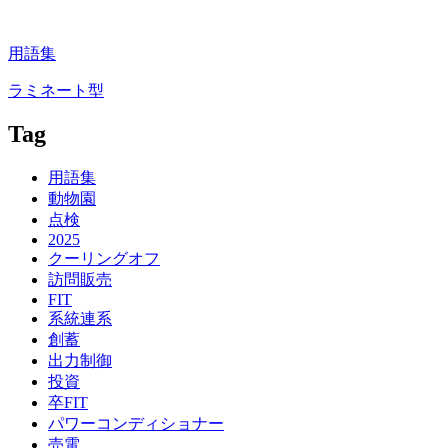
用語集
ラミネート型
Tag
用語集
動物園
点検
2025
クーリングオフ
訪問販売
FIT
系統連系
創蓄
出力制御
投資
卒FIT
パワーコンディショナー
売電