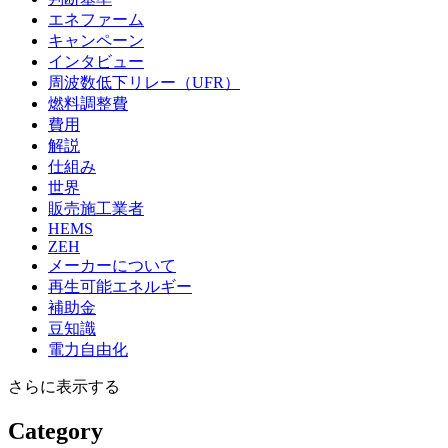
エネファーム
キャンペーン
インタビュー
周波数低下リレー（UFR）
燃料調整費
費用
解説
仕組み
世界
販売施工業者
HEMS
ZEH
メーカーについて
再生可能エネルギー
補助金
豆知識
電力自由化
さらに表示する
Category