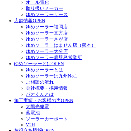
オール電化
取り扱いメーカー
ゆめソーラーリース
店舗情報
OPEN
ゆめソーラー福岡店
ゆめソーラー直方店
ゆめソーラーさが店
ゆめソーラーはません店（熊本）
ゆめソーラー大分店
ゆめソーラー鹿児島営業所
ゆめソーラーとは
OPEN
ゆめソーラーとは
ゆめソーラーは九州No.1
ご相談の流れ
会社概要・採用情報
パオくんとは
施工実績・お客様の声
OPEN
太陽光発電
蓄電池
ソーラーカーポート
V2H
お役立ち情報
OPEN