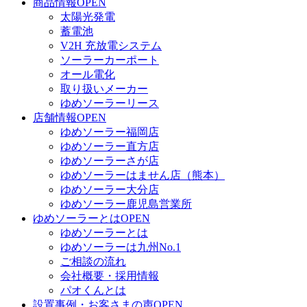
商品情報
OPEN
太陽光発電
蓄電池
V2H 充放電システム
ソーラーカーポート
オール電化
取り扱いメーカー
ゆめソーラーリース
店舗情報
OPEN
ゆめソーラー福岡店
ゆめソーラー直方店
ゆめソーラーさが店
ゆめソーラーはません店（熊本）
ゆめソーラー大分店
ゆめソーラー鹿児島営業所
ゆめソーラーとは
OPEN
ゆめソーラーとは
ゆめソーラーは九州No.1
ご相談の流れ
会社概要・採用情報
パオくんとは
設置事例・お客さまの声
OPEN