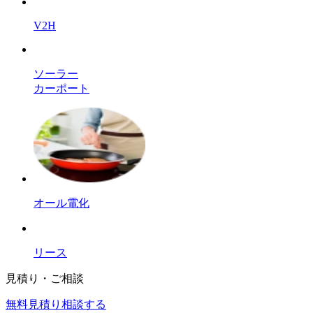
V2H
ソーラー
カーポート
オール電化
リース
見積り・ご相談
無料
見積り相談する