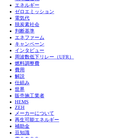
エネルギー
ゼロエミッション
電気代
脱炭素社会
判断基準
エネファーム
キャンペーン
インタビュー
周波数低下リレー（UFR）
燃料調整費
費用
解説
仕組み
世界
販売施工業者
HEMS
ZEH
メーカーについて
再生可能エネルギー
補助金
豆知識