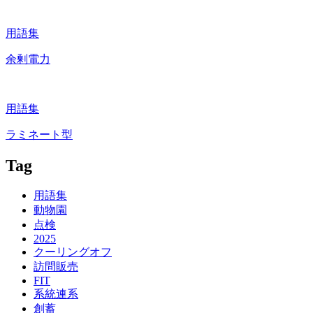
用語集
余剰電力
用語集
ラミネート型
Tag
用語集
動物園
点検
2025
クーリングオフ
訪問販売
FIT
系統連系
創蓄