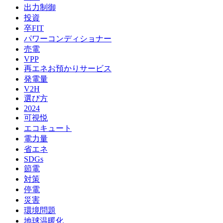
出力制御
投資
卒FIT
パワーコンディショナー
売電
VPP
再エネお預かりサービス
発電量
V2H
選び方
2024
可視悦
エコキュート
電力量
省エネ
SDGs
節電
対策
停電
災害
環境問題
地球温暖化