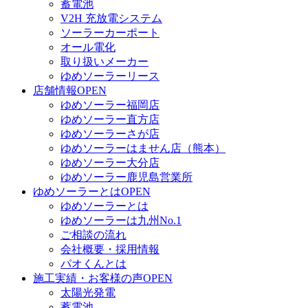
蓄電池
V2H 充放電システム
ソーラーカーポート
オール電化
取り扱いメーカー
ゆめソーラーリース
店舗情報
OPEN
ゆめソーラー福岡店
ゆめソーラー直方店
ゆめソーラーさが店
ゆめソーラーはません店（熊本）
ゆめソーラー大分店
ゆめソーラー鹿児島営業所
ゆめソーラーとは
OPEN
ゆめソーラーとは
ゆめソーラーは九州No.1
ご相談の流れ
会社概要・採用情報
パオくんとは
施工実績・お客様の声
OPEN
太陽光発電
蓄電池