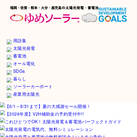
用語集
太陽光発電
蓄電池
オール電化
SDGs
暮らし
ソーラーカーポート
産業用太陽光