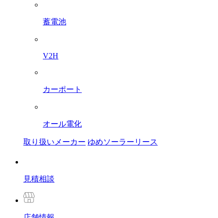
蓄電池
V2H
カーポート
オール電化
取り扱いメーカー
ゆめソーラーリース
見積相談
店舗
情報