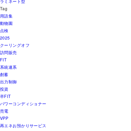
ラミネート型
Tag
用語集
動物園
点検
2025
クーリングオフ
訪問販売
FIT
系統連系
創蓄
出力制御
投資
卒FIT
パワーコンディショナー
売電
VPP
再エネお預かりサービス