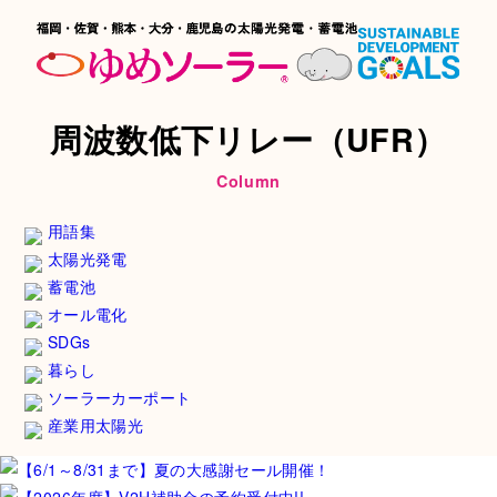
周波数低下リレー（UFR）
Column
用語集
太陽光発電
蓄電池
オール電化
SDGs
暮らし
ソーラーカーポート
産業用太陽光