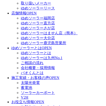
取り扱いメーカー
ゆめソーラーリース
店舗情報
OPEN
ゆめソーラー福岡店
ゆめソーラー直方店
ゆめソーラーさが店
ゆめソーラーはません店（熊本）
ゆめソーラー大分店
ゆめソーラー鹿児島営業所
ゆめソーラーとは
OPEN
ゆめソーラーとは
ゆめソーラーは九州No.1
ご相談の流れ
会社概要・採用情報
パオくんとは
施工実績・お客様の声
OPEN
太陽光発電
蓄電池
ソーラーカーポート
V2H
お役立ち情報
OPEN