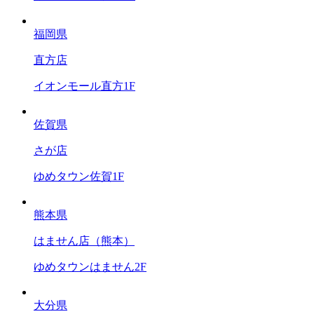
福岡県
直方店
イオンモール直方1F
佐賀県
さが店
ゆめタウン佐賀1F
熊本県
はません店（熊本）
ゆめタウンはません2F
大分県