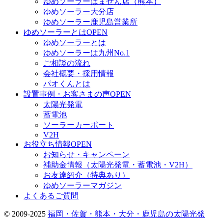
ゆめソーラーはません店（熊本）
ゆめソーラー大分店
ゆめソーラー鹿児島営業所
ゆめソーラーとは
OPEN
ゆめソーラーとは
ゆめソーラーは九州No.1
ご相談の流れ
会社概要・採用情報
パオくんとは
設置事例・お客さまの声
OPEN
太陽光発電
蓄電池
ソーラーカーポート
V2H
お役立ち情報
OPEN
お知らせ・キャンペーン
補助金情報（太陽光発電・蓄電池・V2H）
お友達紹介（特典あり）
ゆめソーラーマガジン
よくあるご質問
© 2009-2025
福岡・佐賀・熊本・大分・鹿児島の太陽光発