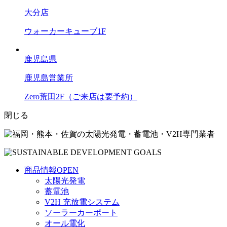
大分店
ウォーカーキューブ1F
鹿児島県
鹿児島営業所
Zero荒田2F（ご来店は要予約）
閉じる
商品情報
OPEN
太陽光発電
蓄電池
V2H 充放電システム
ソーラーカーポート
オール電化