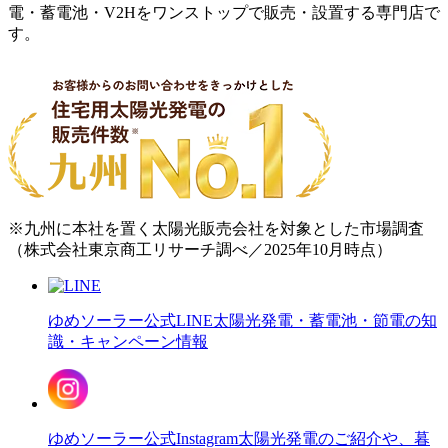
電・蓄電池・V2Hをワンストップで販売・設置する専門店で
す。
※九州に本社を置く太陽光販売会社を対象とした市場調査
（株式会社東京商工リサーチ調べ／2025年10月時点）
ゆめソーラー公式LINE
太陽光発電・蓄電池・節電の知
識・キャンペーン情報
ゆめソーラー公式Instagram
太陽光発電のご紹介や、暮