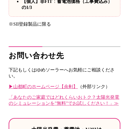
【個人】
非FIT
：
蓄電池価格（工事費込み）
の1/3
※SII登録製品に限る
お問い合わせ先
下記もしくはゆめソーラーへお気軽にご相談くださ
い。
▶山都町のホームページ【余剰】
（外部リンク）
「あなたのご家庭ではどれくらいおトク？太陽光発電
のシミュレーションを”無料”でお試しください！」≫