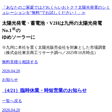
「あなたのご家庭ではどれくらいおトク？太陽光発電のシミ
ュレーションを”無料”でお試しください！」≫
太陽光発電・蓄電池・V2Hは
九州の太陽光発電
※
No.1
の
ゆめソーラーに
※九州に本社を置く太陽光販売会社を対象とした市場調査
（株式会社東京商工リサーチ調べ／2025年10月時点）
無料
見積り相談する
2026.04.20
お知らせ
（4/21）臨時休業・時短営業のお知らせ
一覧へ戻る
2026.04.20