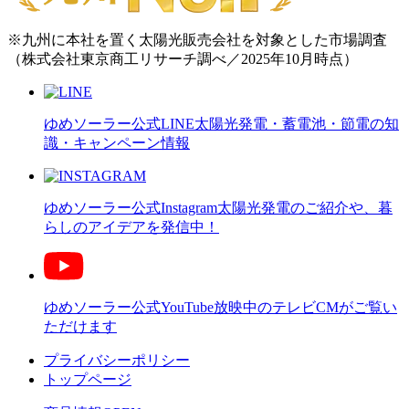
※九州に本社を置く太陽光販売会社を対象とした市場調査
（株式会社東京商工リサーチ調べ／2025年10月時点）
ゆめソーラー公式LINE
太陽光発電・蓄電池・節電の知
識・キャンペーン情報
ゆめソーラー公式Instagram
太陽光発電のご紹介や、暮
らしのアイデアを発信中！
ゆめソーラー公式YouTube
放映中のテレビCMがご覧い
ただけます
プライバシーポリシー
トップページ