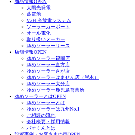
商品情報
OPEN
太陽光発電
蓄電池
V2H 充放電システム
ソーラーカーポート
オール電化
取り扱いメーカー
ゆめソーラーリース
店舗情報
OPEN
ゆめソーラー福岡店
ゆめソーラー直方店
ゆめソーラーさが店
ゆめソーラーはません店（熊本）
ゆめソーラー大分店
ゆめソーラー鹿児島営業所
ゆめソーラーとは
OPEN
ゆめソーラーとは
ゆめソーラーは九州No.1
ご相談の流れ
会社概要・採用情報
パオくんとは
設置事例・お客さまの声
OPEN