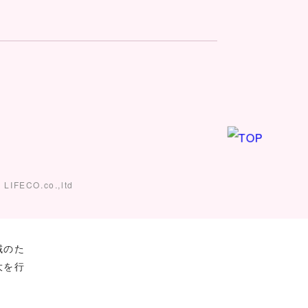
ー
LIFECO.co.,ltd
域のた
大を行