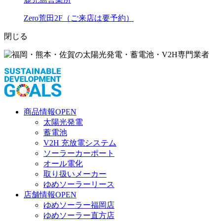
Zero荒田2F（ご来店は要予約）
閉じる
商品情報
OPEN
太陽光発電
蓄電池
V2H 充放電システム
ソーラーカーポート
オール電化
取り扱いメーカー
ゆめソーラーリース
店舗情報
OPEN
ゆめソーラー福岡店
ゆめソーラー直方店