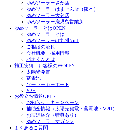
ゆめソーラーさが店
ゆめソーラーはません店（熊本）
ゆめソーラー大分店
ゆめソーラー鹿児島営業所
ゆめソーラーとは
OPEN
ゆめソーラーとは
ゆめソーラーは九州No.1
ご相談の流れ
会社概要・採用情報
パオくんとは
施工実績・お客様の声
OPEN
太陽光発電
蓄電池
ソーラーカーポート
V2H
お役立ち情報
OPEN
お知らせ・キャンペーン
補助金情報（太陽光発電・蓄電池・V2H）
お友達紹介（特典あり）
ゆめソーラーマガジン
よくあるご質問