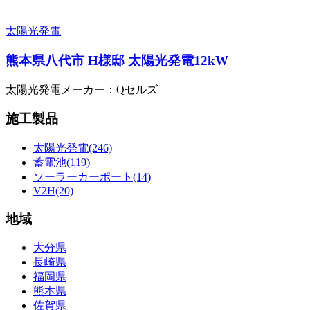
太陽光発電
熊本県八代市 H様邸 太陽光発電12kW
太陽光発電メーカー：Qセルズ
施工製品
太陽光発電(246)
蓄電池(119)
ソーラーカーポート(14)
V2H(20)
地域
大分県
長崎県
福岡県
熊本県
佐賀県