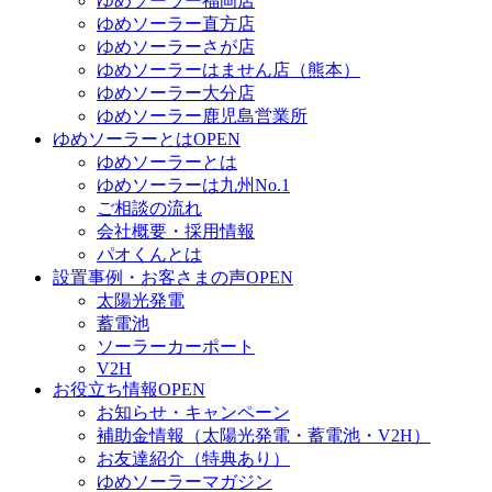
ゆめソーラー福岡店
ゆめソーラー直方店
ゆめソーラーさが店
ゆめソーラーはません店（熊本）
ゆめソーラー大分店
ゆめソーラー鹿児島営業所
ゆめソーラーとは
OPEN
ゆめソーラーとは
ゆめソーラーは九州No.1
ご相談の流れ
会社概要・採用情報
パオくんとは
設置事例・お客さまの声
OPEN
太陽光発電
蓄電池
ソーラーカーポート
V2H
お役立ち情報
OPEN
お知らせ・キャンペーン
補助金情報（太陽光発電・蓄電池・V2H）
お友達紹介（特典あり）
ゆめソーラーマガジン