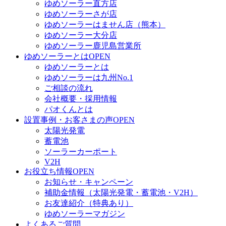
ゆめソーラー直方店
ゆめソーラーさが店
ゆめソーラーはません店（熊本）
ゆめソーラー大分店
ゆめソーラー鹿児島営業所
ゆめソーラーとは
OPEN
ゆめソーラーとは
ゆめソーラーは九州No.1
ご相談の流れ
会社概要・採用情報
パオくんとは
設置事例・お客さまの声
OPEN
太陽光発電
蓄電池
ソーラーカーポート
V2H
お役立ち情報
OPEN
お知らせ・キャンペーン
補助金情報（太陽光発電・蓄電池・V2H）
お友達紹介（特典あり）
ゆめソーラーマガジン
よくあるご質問