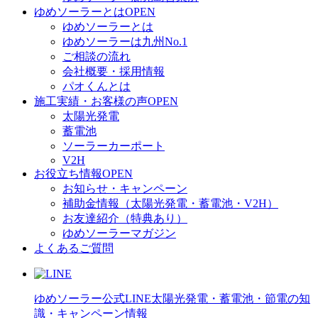
ゆめソーラーとは
OPEN
ゆめソーラーとは
ゆめソーラーは九州No.1
ご相談の流れ
会社概要・採用情報
パオくんとは
施工実績・お客様の声
OPEN
太陽光発電
蓄電池
ソーラーカーポート
V2H
お役立ち情報
OPEN
お知らせ・キャンペーン
補助金情報（太陽光発電・蓄電池・V2H）
お友達紹介（特典あり）
ゆめソーラーマガジン
よくあるご質問
ゆめソーラー公式LINE
太陽光発電・蓄電池・節電の知
識・キャンペーン情報