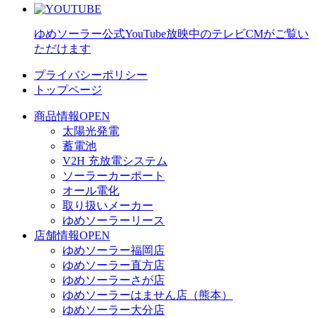
ゆめソーラー公式YouTube
放映中のテレビCMがご覧い
ただけます
プライバシーポリシー
トップページ
商品情報
OPEN
太陽光発電
蓄電池
V2H 充放電システム
ソーラーカーポート
オール電化
取り扱いメーカー
ゆめソーラーリース
店舗情報
OPEN
ゆめソーラー福岡店
ゆめソーラー直方店
ゆめソーラーさが店
ゆめソーラーはません店（熊本）
ゆめソーラー大分店