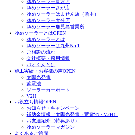
ゆめソーラー直方店
ゆめソーラーさが店
ゆめソーラーはません店（熊本）
ゆめソーラー大分店
ゆめソーラー鹿児島営業所
ゆめソーラーとは
OPEN
ゆめソーラーとは
ゆめソーラーは九州No.1
ご相談の流れ
会社概要・採用情報
パオくんとは
施工実績・お客様の声
OPEN
太陽光発電
蓄電池
ソーラーカーポート
V2H
お役立ち情報
OPEN
お知らせ・キャンペーン
補助金情報（太陽光発電・蓄電池・V2H）
お友達紹介（特典あり）
ゆめソーラーマガジン
よくあるご質問