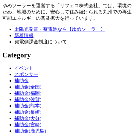
ゆめソーラーを運営する「リフェコ株式会社」では、環境の
ため、地域のために、安心して住み続けられる九州での再生
可能エネルギーの普及拡大を行っています。
太陽光発電・蓄電池なら【ゆめソーラー】
新着情報
発電側課金制度について
Category
イベント
スポンサー
補助金
補助金(全国)
補助金(福岡)
補助金(佐賀)
補助金(熊本)
補助金(長崎)
補助金(大分)
補助金(宮崎)
補助金(鹿児島)