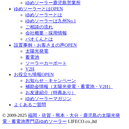
ゆめソーラー鹿児島営業所
ゆめソーラーとは
OPEN
ゆめソーラーとは
ゆめソーラーは九州No.1
ご相談の流れ
会社概要・採用情報
パオくんとは
設置事例・お客さまの声
OPEN
太陽光発電
蓄電池
ソーラーカーポート
V2H
お役立ち情報
OPEN
お知らせ・キャンペーン
補助金情報（太陽光発電・蓄電池・V2H）
お友達紹介（特典あり）
ゆめソーラーマガジン
よくあるご質問
© 2009-2025
福岡・佐賀・熊本・大分・鹿児島の太陽光発
電・蓄電池専門店ゆめソーラー
LIFECO.co.,ltd