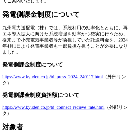
てご案内いたします。
発電側課金制度について
九州電力送配電（株）では、系統利用の効率化とともに、再
エネ導入拡大に向けた系統増強を効率かつ確実に行うため、
従来まで小売電気事業者等が負担していた託送料金を、2024
年4月1日より発電事業者も一部負担を担うことが必要になり
ました。
発電側課金制度について
https://www.kyuden.co.jp/td_press_2024_240117.html
（外部リン
ク）
発電側課金制度負担額について
https://www.kyuden.co.jp/td_connect_recieve_rate.html
（外部リン
ク）
対象者