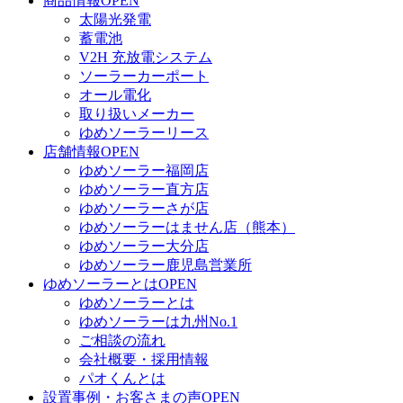
商品情報
OPEN
太陽光発電
蓄電池
V2H 充放電システム
ソーラーカーポート
オール電化
取り扱いメーカー
ゆめソーラーリース
店舗情報
OPEN
ゆめソーラー福岡店
ゆめソーラー直方店
ゆめソーラーさが店
ゆめソーラーはません店（熊本）
ゆめソーラー大分店
ゆめソーラー鹿児島営業所
ゆめソーラーとは
OPEN
ゆめソーラーとは
ゆめソーラーは九州No.1
ご相談の流れ
会社概要・採用情報
パオくんとは
設置事例・お客さまの声
OPEN