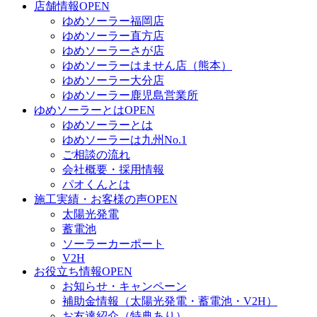
店舗情報
OPEN
ゆめソーラー福岡店
ゆめソーラー直方店
ゆめソーラーさが店
ゆめソーラーはません店（熊本）
ゆめソーラー大分店
ゆめソーラー鹿児島営業所
ゆめソーラーとは
OPEN
ゆめソーラーとは
ゆめソーラーは九州No.1
ご相談の流れ
会社概要・採用情報
パオくんとは
施工実績・お客様の声
OPEN
太陽光発電
蓄電池
ソーラーカーポート
V2H
お役立ち情報
OPEN
お知らせ・キャンペーン
補助金情報（太陽光発電・蓄電池・V2H）
お友達紹介（特典あり）