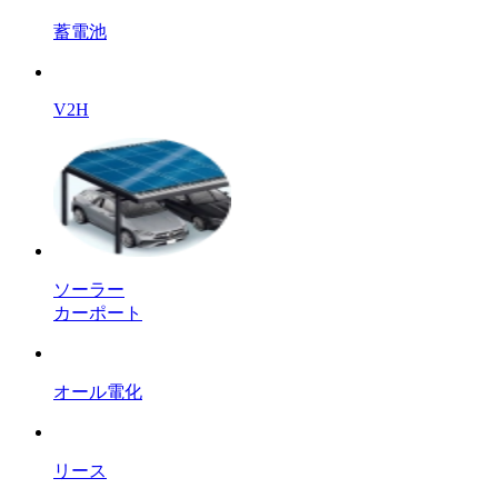
蓄電池
V2H
ソーラー
カーポート
オール電化
リース