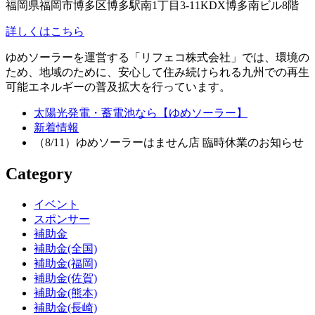
福岡県福岡市博多区博多駅南1丁目3-11KDX博多南ビル8階
詳しくはこちら
ゆめソーラーを運営する「リフェコ株式会社」では、環境の
ため、地域のために、安心して住み続けられる九州での再生
可能エネルギーの普及拡大を行っています。
太陽光発電・蓄電池なら【ゆめソーラー】
新着情報
（8/11）ゆめソーラーはません店 臨時休業のお知らせ
Category
イベント
スポンサー
補助金
補助金(全国)
補助金(福岡)
補助金(佐賀)
補助金(熊本)
補助金(長崎)