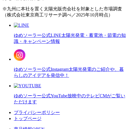
※九州に本社を置く太陽光販売会社を対象とした市場調査
（株式会社東京商工リサーチ調べ／2025年10月時点）
ゆめソーラー公式LINE
太陽光発電・蓄電池・節電の知
識・キャンペーン情報
ゆめソーラー公式Instagram
太陽光発電のご紹介や、暮
らしのアイデアを発信中！
ゆめソーラー公式YouTube
放映中のテレビCMがご覧い
ただけます
プライバシーポリシー
トップページ