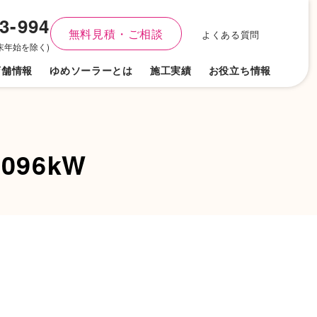
3-994
無料見積・ご相談
よくある質問
(年末年始を除く)
店舗
情報
ゆめソーラーとは
施工実績
お役立ち情報
096kW