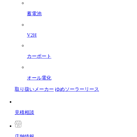
蓄電池
V2H
カーポート
オール電化
取り扱いメーカー
ゆめソーラーリース
見積相談
店舗
情報